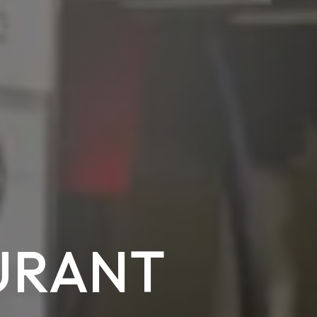
URANT