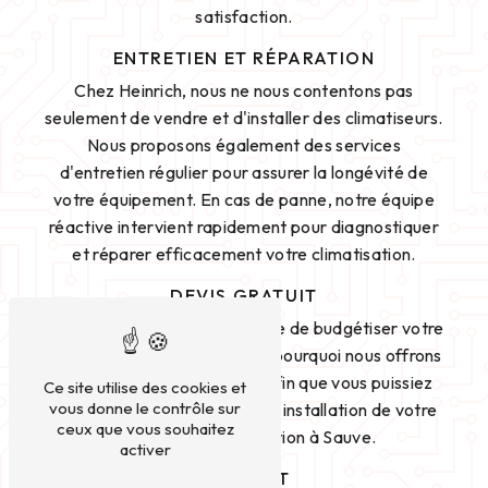
satisfaction.
ENTRETIEN ET RÉPARATION
Chez Heinrich, nous ne nous contentons pas
seulement de vendre et d'installer des climatiseurs.
Nous proposons également des services
d'entretien régulier pour assurer la longévité de
votre équipement. En cas de panne, notre équipe
réactive intervient rapidement pour diagnostiquer
et réparer efficacement votre climatisation.
DEVIS GRATUIT
Nous comprenons l'importance de budgétiser votre
projet de climatisation. C'est pourquoi nous offrons
un service de devis gratuit, afin que vous puissiez
Ce site utilise des cookies et
vous donne le contrôle sur
planifier en toute tranquillité l'installation de votre
ceux que vous souhaitez
système de climatisation à Sauve.
activer
CONTACT