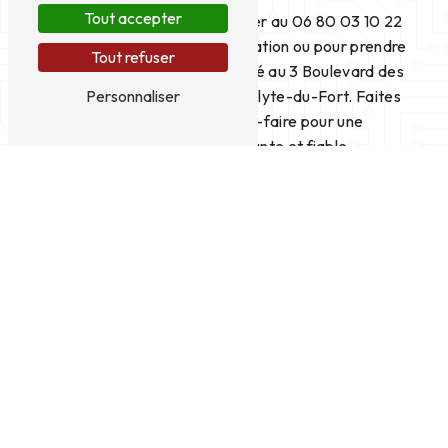
Tout accepter
N'hésitez pas à nous contacter au 06 80 03 10 22
pour toute demande d'information ou pour prendre
Tout refuser
rendez-vous. Heinrich est situé au 3 Boulevard des
Personnaliser
Remparts 30170 Saint-Hippolyte-du-Fort. Faites
confiance à notre savoir-faire pour une
climatisation performante et fiable.
EN SAVOIR
CONTACTEZ-
PLUS
NOUS