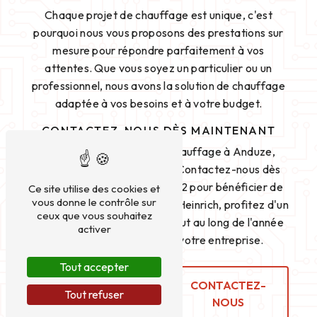
Chaque projet de chauffage est unique, c'est
pourquoi nous vous proposons des prestations sur
mesure pour répondre parfaitement à vos
attentes. Que vous soyez un particulier ou un
professionnel, nous avons la solution de chauffage
adaptée à vos besoins et à votre budget.
CONTACTEZ-NOUS DÈS MAINTENANT
Pour tous vos besoins en chauffage à Anduze,
faites confiance à Heinrich. Contactez-nous dès
maintenant au 06 80 03 10 22 pour bénéficier de
Ce site utilise des cookies et
vous donne le contrôle sur
nos services de qualité. Avec Heinrich, profitez d'un
ceux que vous souhaitez
confort thermique optimal tout au long de l'année
activer
dans votre habitation ou votre entreprise.
Tout accepter
EN SAVOIR
CONTACTEZ-
Tout refuser
PLUS
NOUS